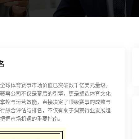
名
全球体育赛事市场价值已突破数千亿美元量级。
赛事公司不仅是幕后的引擎，更是塑造体育文化
掌控与运营效能，直接决定了顶级赛事的成败与
行综合评估与排名，不仅有助于洞察行业发展趋
把握市场机遇的重要指南。